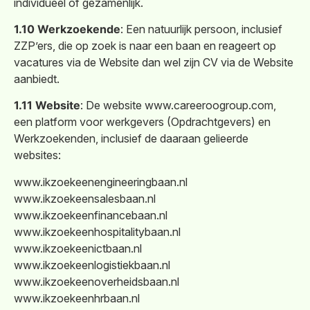
individueel of gezamenlijk.
1.10 Werkzoekende
: Een natuurlijk persoon, inclusief
ZZP’ers, die op zoek is naar een baan en reageert op
vacatures via de Website dan wel zijn CV via de Website
aanbiedt.
1.11 Website
: De website www.careeroogroup.com,
een platform voor werkgevers (Opdrachtgevers) en
Werkzoekenden, inclusief de daaraan gelieerde
websites:
www.ikzoekeenengineeringbaan.nl
www.ikzoekeensalesbaan.nl
www.ikzoekeenfinancebaan.nl
www.ikzoekeenhospitalitybaan.nl
www.ikzoekeenictbaan.nl
www.ikzoekeenlogistiekbaan.nl
www.ikzoekeenoverheidsbaan.nl
www.ikzoekeenhrbaan.nl