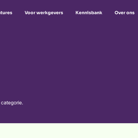
tures
Voor werkgevers
Kennisbank
Over ons
 categorie.